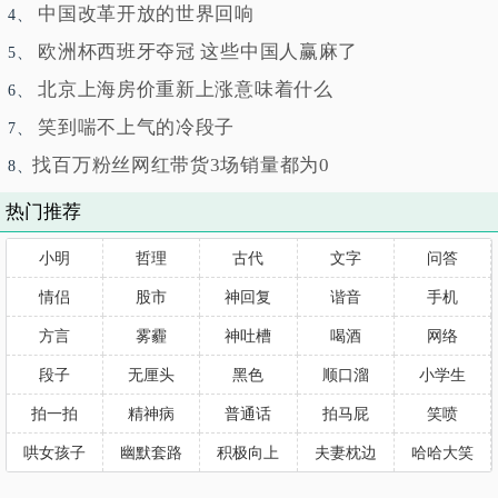
中国改革开放的世界回响
4、
欧洲杯西班牙夺冠 这些中国人赢麻了
5、
北京上海房价重新上涨意味着什么
6、
笑到喘不上气的冷段子
7、
找百万粉丝网红带货3场销量都为0
8、
热门推荐
小明
哲理
古代
文字
问答
情侣
股市
神回复
谐音
手机
方言
雾霾
神吐槽
喝酒
网络
段子
无厘头
黑色
顺口溜
小学生
拍一拍
精神病
普通话
拍马屁
笑喷
哄女孩子
幽默套路
积极向上
夫妻枕边
哈哈大笑